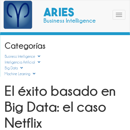
ARIES
Toggle
Business Intelligence
navigat
Categorías
Business Intelligence
Inteligencia Artificial
Big Data
Machine Learning
El éxito basado en
Big Data: el caso
Netflix