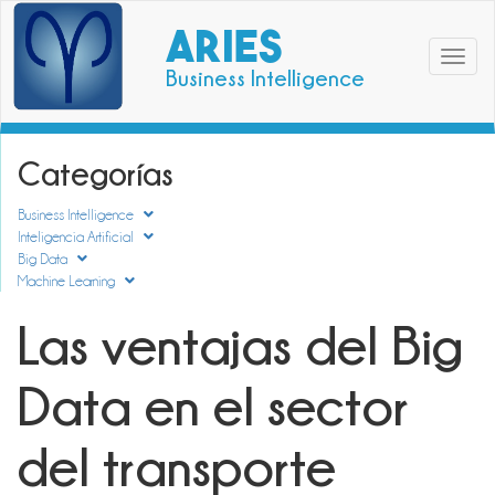
ARIES
Toggle
Business Intelligence
navigat
Categorías
Business Intelligence
Inteligencia Artificial
Big Data
Machine Learning
Las ventajas del Big
Data en el sector
del transporte